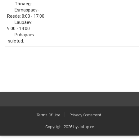
Tööaeg:
Esmaspäev-
Reede: 8:00 - 17:00
Laupäev:
9:00 - 14:00
Pühapaev:
suletud.
|
Terms Of Use
Privacy Statement
Copyright 2026 by Jatpp.ee