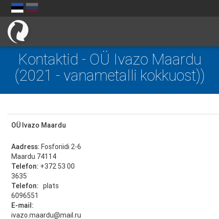
Kontaktid - OÜ Ivazo Maardu
(2021 - vanametalli kokkuost))
OÜ Ivazo Maardu
Aadress:
Fosforiidi 2-6
Maardu 74114
Telefon:
+372 53 00
3635
Telefon:
plats
6096551
E-mail:
ivazo.maardu@mail.ru