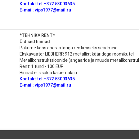
Kontakt tel.+372 53003635
E-mail: vips1977@mail.ru
*TEHNIKA RENT*
Üldised hinnad
Pakume koos operaatoriga rentimiseks seadmeid.
Ekskavaator LIEBHERR 912 metallist kääridega roomikutel.
Metallkonstruktsioonide (angaaride ja muude metallkonstru
Rent: 1 tund - 100 EUR.
Hinnad ei sisalda käibemaksu.
Kontakt tel.+372 53003635
E-mail: vips1977@mail.ru