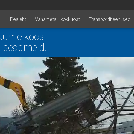
Pealeht
Vanametalli kokkuost
Transporditeenused
akume koos
s seadmeid.